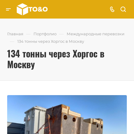
—
—
Главная
Портфолио
Международные перевозки
—
134 тонны через Хоргос в Москву
134 тонны через Хоргос в
Москву