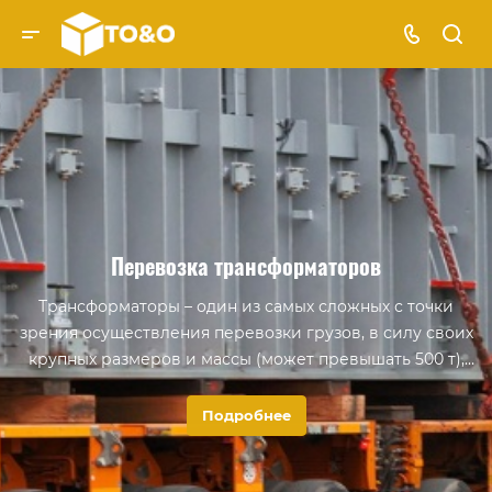
Перевозка трансформаторов
Трансформаторы – один из самых сложных с точки
зрения осуществления перевозки грузов, в силу своих
крупных размеров и массы (может превышать 500 т),
также из-за уязвимости перед механическими
воздействиями - ударами и вибрацией (для контроля
Подробнее
даже устанавливаются специальные датчики).