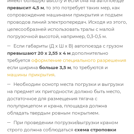
имеют большую высоту и если она на автопоезде
превысит 4,5 м
, то это потребует таких мер, как
сопровождение машинами прикрытия и подъем
проводов линий электропередач. Исходя из этого,
целесообразней использовать тралы с малой
погрузочной высотой, например, 0,3-0,5 м.
Если габариты (Д х Ш х В) автопоезда с грузом
превышают 20 х 2,55 х 4 м
дополнительно
требуется
оформление специального разрешения
если ширина
больше 3,5 м
, то требуются и
машины прикрытия
.
Необходим осмотр места погрузки и выгрузки
на предмет их пригодности: должно быть место,
достаточное для размещения тягача с
полуприцепом и крана, площадка должна
обладать твердым ровным покрытием.
При проведении погрузки/выгрузки краном
строго должна соблюдаться
схема строповки